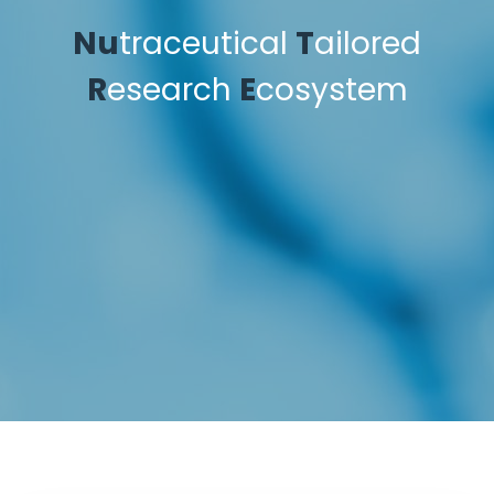
Nu
traceutical
T
ailored
R
esearch
E
cosystem